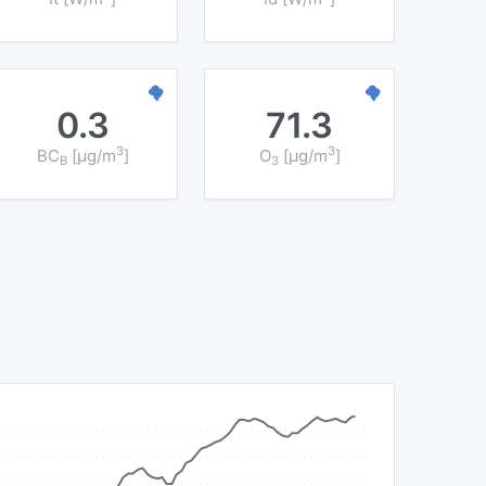
0.3
71.3
3
3
BC
[µg/m
]
O
[µg/m
]
B
3