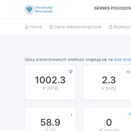
SERWIS POGODOW
Home
Dane meteorologiczne
Biuletyn
Opisy prezentowanych wielkości znajdują się na
dole stro
1002.3
2.3
P [hPa]
V [m/s]
58.9
0
U [%]
Ri [mm/h]