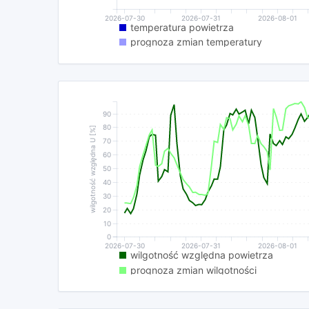
2026-07-30
2026-07-31
2026-08-01
temperatura powietrza
prognoza zmian temperatury
90
80
wilgotność względna U [%]
70
60
50
40
30
20
10
0
2026-07-30
2026-07-31
2026-08-01
wilgotność względna powietrza
prognoza zmian wilgotności