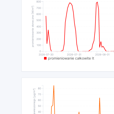
800
promieniowanie słoneczne [W/m²]
700
600
500
400
300
200
100
0
2026-07-30
2026-07-31
2026-08-01
promieniowanie całkowite It
80
stężenie pyłu zawieszonego [µg/m³]
70
60
50
40