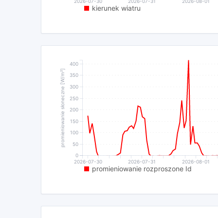
2026-07-30
2026-07-31
2026-08-01
kierunek wiatru
400
promieniowanie słoneczne [W/m²]
350
300
250
200
150
100
50
0
2026-07-30
2026-07-31
2026-08-01
promieniowanie rozproszone Id