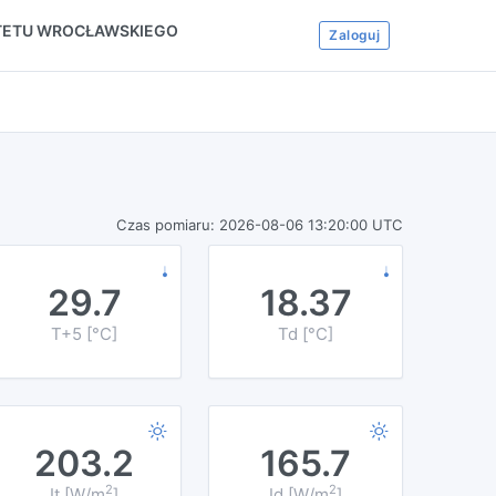
YTETU WROCŁAWSKIEGO
Zaloguj
Czas pomiaru: 2026-08-06 13:20:00 UTC
29.7
18.37
T+5 [°C]
Td [°C]
203.2
165.7
2
2
It [W/m
]
Id [W/m
]