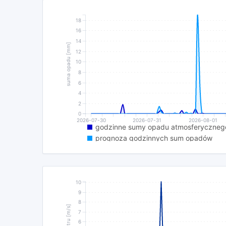
18
16
14
suma opadu [mm]
12
10
8
6
4
2
0
2026-07-30
2026-07-31
2026-08-01
godzinne sumy opadu atmosferyczneg
prognoza godzinnych sum opadów
10
9
8
7
6