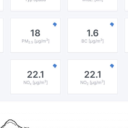
18
1.6
3
3
PM
[µg/m
]
BC [µg/m
]
2.5
22.1
22.1
3
3
NO
[µg/m
]
NO
[µg/m
]
x
2