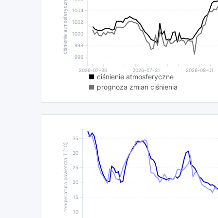
ciśnienie atmosferyczne P [hPa]
1004
1002
1000
998
996
2026-07-30
2026-07-31
2026-08-01
ciśnienie atmosferyczne
prognoza zmian ciśnienia
35
temperatura powietrza T [°C]
30
25
20
15
10