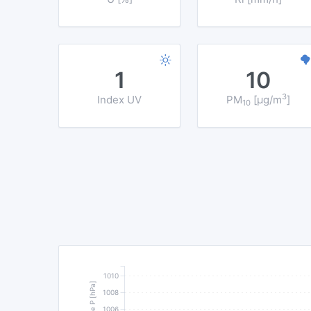
1
10
3
Index UV
PM
[µg/m
]
10
1010
1008
1006