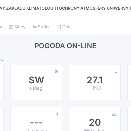
Y ZAKŁADU KLIMATOLOGII I OCHRONY ATMOSFERY UNIWERS
y
Mapy
Sodar
Opis
POGODA ON-LINE
ny
.
SW
27.1
a [deg]
T [°C]
---
20
Typ opadu
Widz. [km]