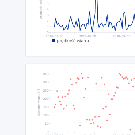
prędkość wiatru [m/s]
5
4
3
2
1
0
2026-07-30
2026-07-31
2026-08-01
prędkość wiatru
350
300
250
kierunek wiatru [°]
200
150
100
50
0